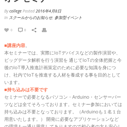
By
college
Posted
2016年4月8日
In
スクールからのお知らせ
,
参加型イベント
0
0
■講座内容
。
本セミナーでは、実際にIoTデバイスなどの製作演習や、
ビッグデータ解析を行う演習を 通じてIoTの全体把握と今
後のIoT導入推進計画策定のために必要な知識を身につ
け、社内でIoTを推進する人材を養成する事を目的として
います。
■持ち込みは不要です
セミナーで必要となるパソコン・Arduino・センサーパー
ツなどは全てそろっております。セミナー参加においては
持ち込みは不要となっております。（Arduinoも１名１台
用意いたします。） 開発に必要なアプリケーションなど
の環境も一通り用意してありますので初心者の方も安心し