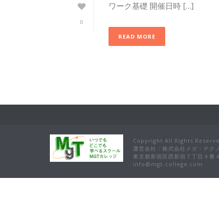
ワーク基礎 開催日時 […]
0
READ MORE
Copyright All Rights Re
運営会社：株式会社メガ・テク
東京都新宿区西新宿７丁目４番４
info@mgt-college.com