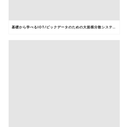
基礎から学べるIOT/ビックデータのための大規模分散システム基盤構築セミナー -1回目LINUX入門