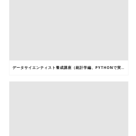
データサイエンティスト養成講座（統計学編、PYTHONで実施)開催！