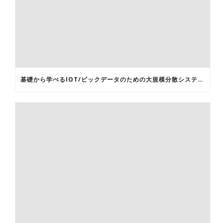
基礎から学べるIOT/ビックデータのための大規模分散システム基盤構築セミナー第2回ネットワーク基礎