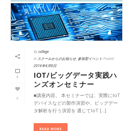
By
college
In
スクールからのお知らせ
,
参加型イベント
Posted
2016年4月8日
IOT/ビッグデータ実践ハ
0
ンズオンセミナー
■講座内容。 本セミナーでは、実際にIoT
0
デバイスなどの製作演習や、ビッグデー
タ解析を行う演習を 通じてIoT […]
READ MORE