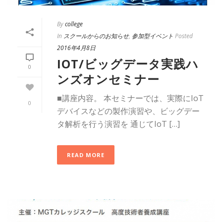
By
college
In
スクールからのお知らせ
,
参加型イベント
Posted
2016年4月8日
IOT/ビッグデータ実践ハ
0
ンズオンセミナー
■講座内容。 本セミナーでは、実際にIoT
0
デバイスなどの製作演習や、ビッグデー
タ解析を行う演習を 通じてIoT […]
READ MORE